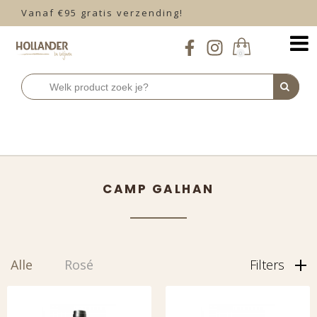
Vanaf €95 gratis verzending!
0
Home
licht & vrolijk
Camp Galhan
>
>
CAMP GALHAN
Alle
Rosé
Filters