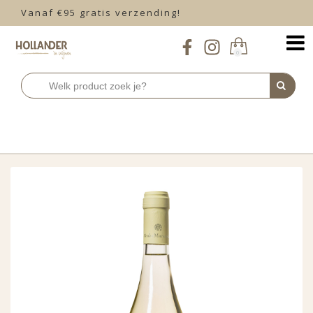
Vanaf €95 gratis verzending!
0
Home
Wit
Italië
licht & vrolijk
Menhir Marangelli
>
>
>
>
Sale Fiano Malvasia Bianca 2024
>