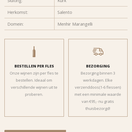
Sluiting:
Kurk
Herkomst:
Salento
Domein:
Menhir Marangelli
BESTELLEN PER FLES
BEZORGING
Onze wijnen zijn per fles te
Bezorging binnen 3
bestellen. Ideaal om
werkdagen. Elke
verschillende wijnen uit te
verzenddoos(1-6 flessen)
proberen.
met een minimale waarde
van €95,- nu gratis
thuisbezorgd!