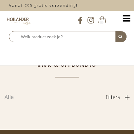
Vanaf €95 gratis verzending!
0
Home
Rood
Italië
rijk & uitbundig
>
>
>
RIJK & UITBUNDIG
Alle
Filters