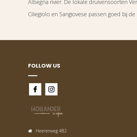
Albegna rivier. De lokale druivensoorten Ve
Ciliegiolo en Sangiovese passen goed bij de 
FOLLOW US
Heerenweg 4B2