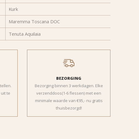
Kurk
Maremma Toscana DOC
Tenuta Aquilaia
BEZORGING
tellen.
Bezorging binnen 3 werkdagen. Elke
uit te
verzenddoos(1-6 flessen) met een
minimale waarde van €95,- nu gratis
thuisbezorgd!