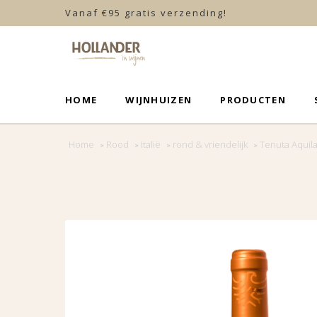
Vanaf €95 gratis verzending!
HOME
WIJNHUIZEN
PRODUCTEN
Home
Rood
Italië
rond & vriendelijk
Tenuta Aquila
>
>
>
>