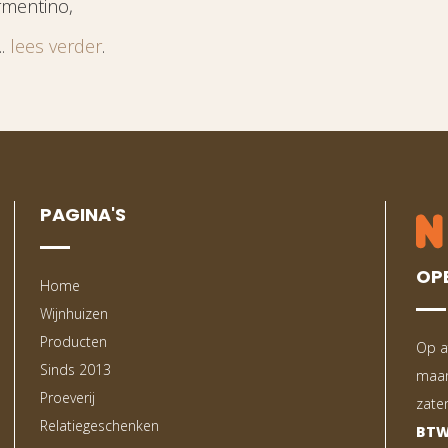
rmentino,
..
lees verder
.
PAGINA'S
OP
Home
Wijnhuizen
Producten
Op a
Sinds 2013
maan
Proeverij
zate
Relatiegeschenken
BTW