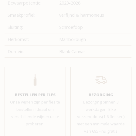
Bewaarpotentie:
2023-2028
Smaakprofiel:
verfijnd & harmonieus
Sluiting:
Schroefdop
Herkomst:
Marlborough
Domein:
Blank Canvas
BESTELLEN PER FLES
BEZORGING
Onze wijnen zijn per fles te
Bezorging binnen 3
bestellen. Ideaal om
werkdagen. Elke
verschillende wijnen uit te
verzenddoos(1-6 flessen)
proberen.
met een minimale waarde
van €95,- nu gratis