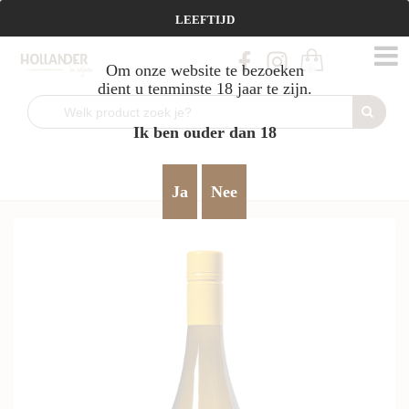
Vanaf €95 gratis verzending!
LEEFTIJD
Om onze website te bezoeken
0
dient u tenminste 18 jaar te zijn.
Ik ben ouder dan 18
Home
Wit
Nieuw Zeeland
verfijnd & harmonieus
>
>
>
Blank Canvas
Sauvignon Blanc Holdaway Vineyard 2022
>
>
Ja
Nee