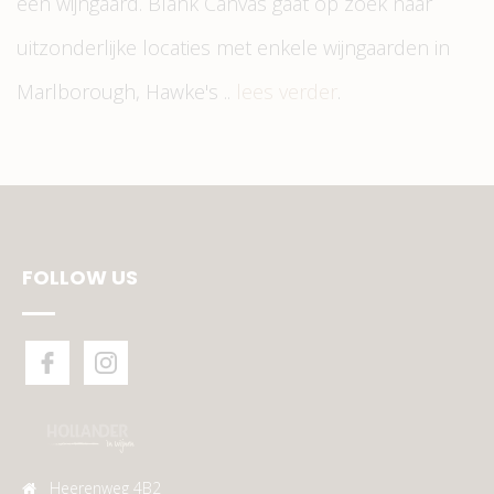
één wijngaard. Blank Canvas gaat op zoek naar
uitzonderlijke locaties met enkele wijngaarden in
Marlborough, Hawke's ..
lees verder
.
FOLLOW US
Heerenweg 4B2