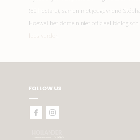
(60 hectare), samen met jeugdvriend Stéph
Hoewel het domein niet officieel biologisch g
lees verder
.
FOLLOW US