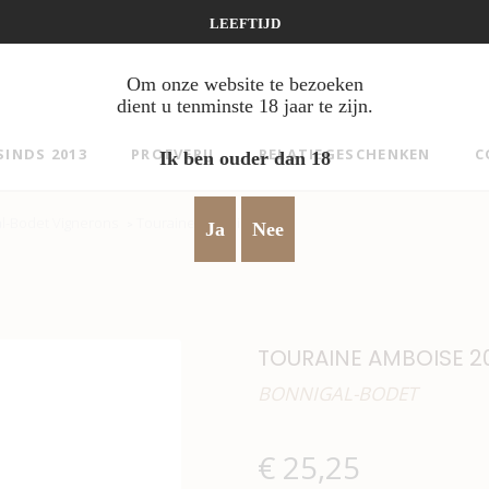
LEEFTIJD
Om onze website te bezoeken
dient u tenminste 18 jaar te zijn.
SINDS 2013
PROEVERIJ
RELATIEGESCHENKEN
C
Ik ben ouder dan 18
l-Bodet Vignerons
Touraine Amboise 2022
>
Ja
Nee
TOURAINE AMBOISE 2
BONNIGAL-BODET
€
25,25