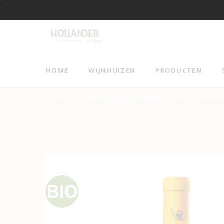
Vanaf €95 gratis verzending!
HOME
WIJNHUIZEN
PRODUCTEN
Home
Wit
Frankrijk
verfijnd & harmonieus
Bonniga
>
>
>
>