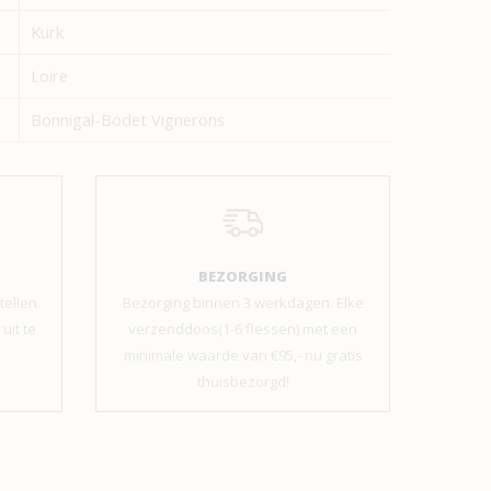
Kurk
Loire
Bonnigal-Bodet Vignerons
BEZORGING
tellen.
Bezorging binnen 3 werkdagen. Elke
uit te
verzenddoos(1-6 flessen) met een
minimale waarde van €95,- nu gratis
thuisbezorgd!