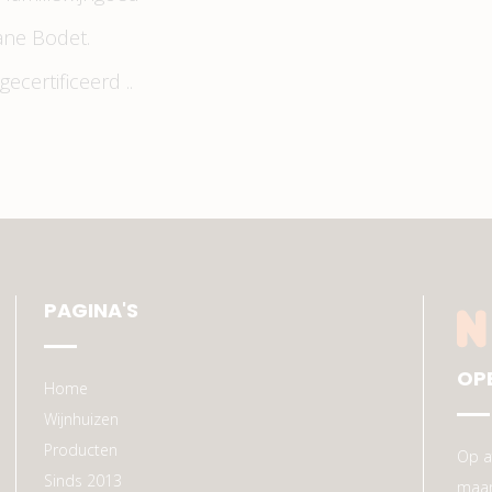
ane Bodet.
ecertificeerd ..
PAGINA'S
OP
Home
Wijnhuizen
Producten
Op a
Sinds 2013
maan