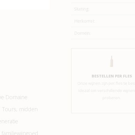
Sluiting:
Herkomst:
Domein:
BESTELLEN PER FLES
Onze wijnen zijn per fles te bes
Ideaal om verschillende wijnen 
n we Domaine
proberen.
d Tours, midden
eneratie
 familiewijngoed