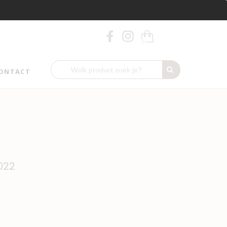
0
ONTACT
022