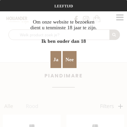
Vanaf €95 gratis verzending!
LEEFTIJD
Om onze website te bezoeken
0
dient u tenminste 18 jaar te zijn.
Ik ben ouder dan 18
Home
krachtig & robuust
Piandimare
>
>
Ja
Nee
PIANDIMARE
Alle
Rood
Filters