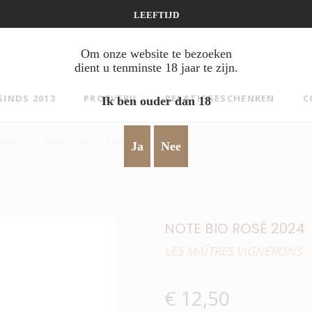
LEEFTIJD
Om onze website te bezoeken
dient u tenminste 18 jaar te zijn.
SINDS 2013
PROEVERIJ
RELATIEGESCHENKEN
C
Ik ben ouder dan 18
gnerons de Saint-Tropez
Note Bio Rosé 2024
>
Ja
Nee
NOTE BIO ROSÉ 2024
LES MAÎTRES VIGNERONS
€
12,50