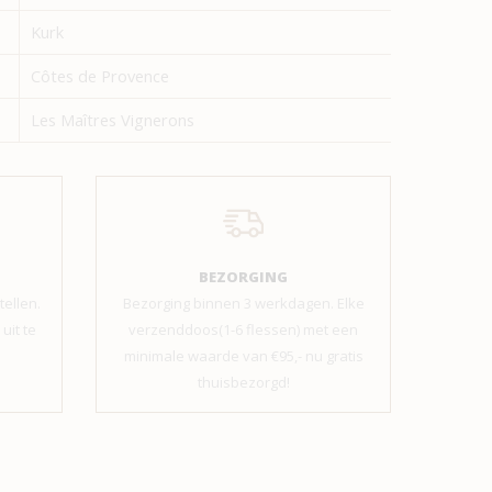
Kurk
Côtes de Provence
Les Maîtres Vignerons
BEZORGING
tellen.
Bezorging binnen 3 werkdagen. Elke
uit te
verzenddoos(1-6 flessen) met een
minimale waarde van €95,- nu gratis
thuisbezorgd!