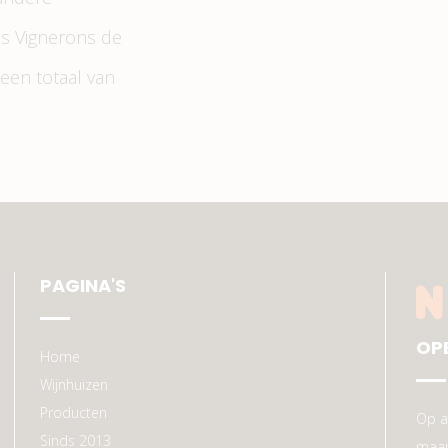
es Vignerons de
een totaal van
PAGINA'S
OP
Home
Wijnhuizen
Producten
Op a
Sinds 2013
maan