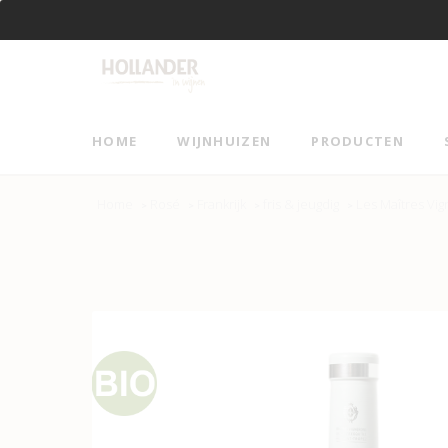
Vanaf €95 gratis verzending!
HOME
WIJNHUIZEN
PRODUCTEN
Home
Rosé
Frankrijk
fris & jeugdig
Les Maîtres Vi
>
>
>
>