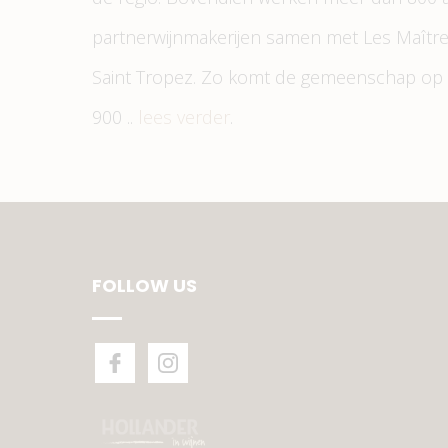
partnerwijnmakerijen samen met Les Maîtr
Saint Tropez. Zo komt de gemeenschap op 
900 ..
lees verder
.
FOLLOW US