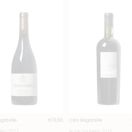
agatelle
€13,50
Clos Bagatelle
ieu 2022
Je me Souviens 2016