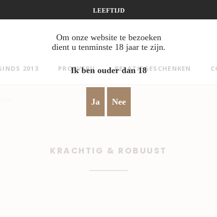
LEEFTIJD
Om onze website te bezoeken
dient u tenminste 18 jaar te zijn.
SINDS 2013
PROEVERIJ
RELATIEGESCHENKEN
C
Ik ben ouder dan 18
buust
Ja
Nee
KRACHTIG & ROBUUST