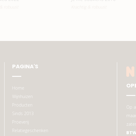
 & robuust
Krachtig & robuust
PAGINA'S
OP
Home
Wijnhuizen
Producten
Op a
Sinds 2013
maan
Proeverij
zate
Relatiegeschenken
BTW