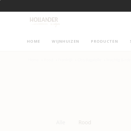
Vanaf €95 gratis verzending!
HOME
WIJNHUIZEN
PRODUCTEN
Home
Rood
Frankrijk
Clos Bagatelle
krachtig & ro
>
>
>
>
Alle
Rood