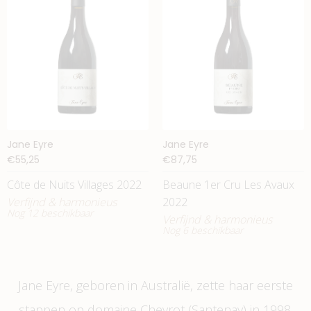
Jane Eyre
Jane Eyre
€55,25
€87,75
Côte de Nuits Villages 2022
Beaune 1er Cru Les Avaux
Verfijnd & harmonieus
2022
Nog 12 beschikbaar
Verfijnd & harmonieus
Nog 6 beschikbaar
Jane Eyre, geboren in Australië, zette haar eerste
stappen op domaine Chevrot (Santenay) in 1998.