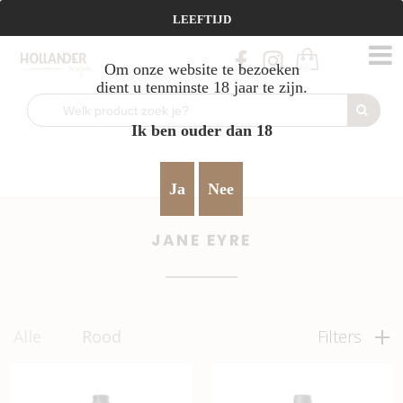
Vanaf €95 gratis verzending!
LEEFTIJD
Om onze website te bezoeken
0
dient u tenminste 18 jaar te zijn.
Ik ben ouder dan 18
Home
Rood
Frankrijk
verfijnd & harmonieus
Jane Eyre
>
>
>
>
Ja
Nee
JANE EYRE
Alle
Rood
Filters