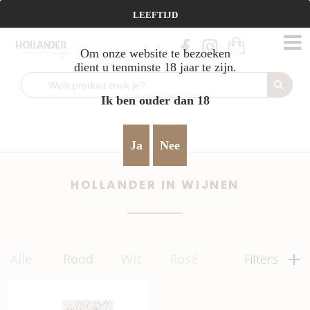
Vanaf €95 gratis verzending!
LEEFTIJD
Om onze website te bezoeken
0
dient u tenminste 18 jaar te zijn.
Ik ben ouder dan 18
Home
Rood
Hollander in wijnen
>
>
Ja
Nee
HOLLANDER IN WIJNEN
Alle
Rood
Wit
Rosé
Filters