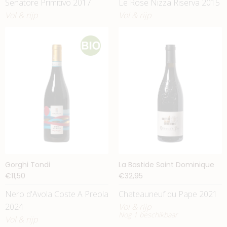
Senatore Primitivo 2017
Le Rose Nizza Riserva 2015
Vol & rijp
Vol & rijp
Gorghi Tondi
La Bastide Saint Dominique
€11,50
€32,95
Nero d'Avola Coste A Preola
Chateauneuf du Pape 2021
2024
Vol & rijp
Nog 1 beschikbaar
Vol & rijp