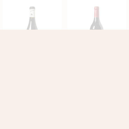
Menhir Marangelli
Tenuta La Presa
€14,50
€15,95
Vola Primitivo 2023
Salassa Rosso Veronese
Vol & rijp
2020
Vol & rijp