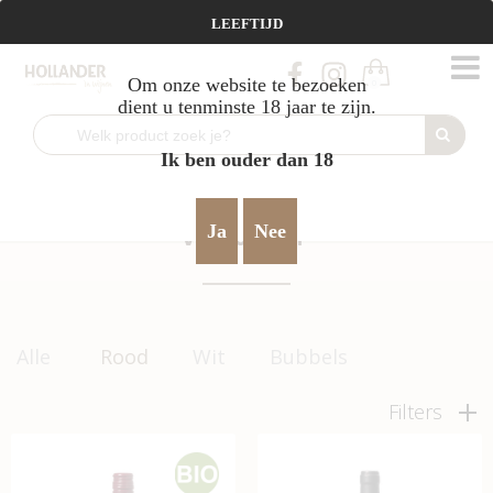
Vanaf €95 gratis verzending!
LEEFTIJD
Om onze website te bezoeken
0
dient u tenminste 18 jaar te zijn.
Ik ben ouder dan 18
Home
Rood
vol & rijp
>
>
Ja
Nee
VOL & RIJP
Alle
Rood
Wit
Bubbels
Filters