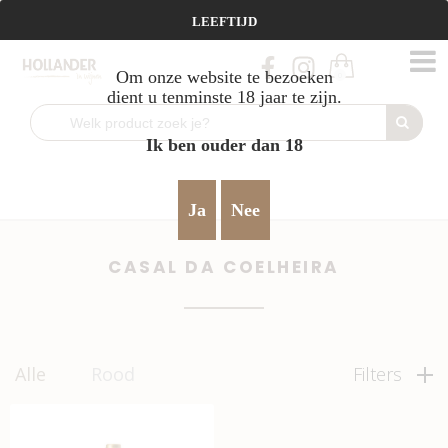
Vanaf €95 gratis verzending!
LEEFTIJD
Om onze website te bezoeken
0
dient u tenminste 18 jaar te zijn.
Ik ben ouder dan 18
Home
rond & vriendelijk
Casal da Coelheira
>
>
Ja
Nee
CASAL DA COELHEIRA
Alle
Rood
Filters