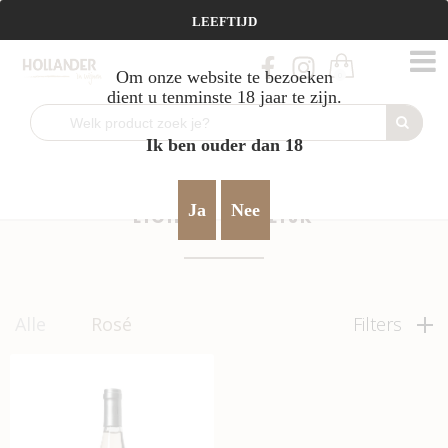
Vanaf €95 gratis verzending!
LEEFTIJD
Om onze website te bezoeken
0
dient u tenminste 18 jaar te zijn.
Ik ben ouder dan 18
Home
Rosé
Camp Galhan
licht & vrolijk
>
>
>
Ja
Nee
LICHT & VROLIJK
Alle
Rosé
Filters