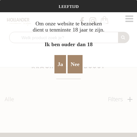
Vanaf €95 gratis verzending!
LEEFTIJD
Om onze website te bezoeken
0
dient u tenminste 18 jaar te zijn.
Ik ben ouder dan 18
Home
Spanje
krachtig & robuust
>
>
Ja
Nee
KRACHTIG & ROBUUST
Alle
Filters