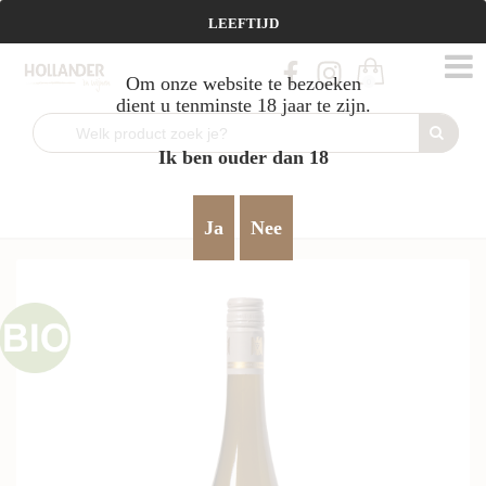
Vanaf €95 gratis verzending!
LEEFTIJD
Om onze website te bezoeken
0
dient u tenminste 18 jaar te zijn.
Ik ben ouder dan 18
Home
Wit
Duitsland
fris & jeugdig
Wagner-Stempel
>
>
>
>
Scheurebe 2025
>
Ja
Nee