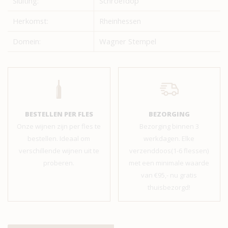
Sluiting:
Schroefdop
Herkomst:
Rheinhessen
Domein:
Wagner Stempel
BESTELLEN PER FLES
BEZORGING
Onze wijnen zijn per fles te
Bezorging binnen 3
bestellen. Ideaal om
werkdagen. Elke
verschillende wijnen uit te
verzenddoos(1-6 flessen)
proberen.
met een minimale waarde
van €95,- nu gratis
thuisbezorgd!