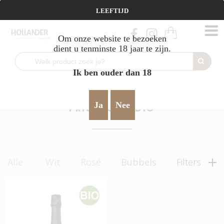
Vanaf €95 gratis verzending!
LEEFTIJD
Om onze website te bezoeken
0
dient u tenminste 18 jaar te zijn.
Ik ben ouder dan 18
Home
Bubbels
fris & jeugdig
>
>
Ja
Nee
FRIS & JEUGDIG
Alle
Wit
Rosé
Bubbels
Filters