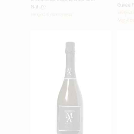
Cuvée P
Nature
Verfijnd
Verfijnd & harmonieus
Nog 4 be