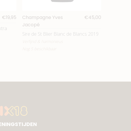
€19,95
Champagne Yves
€45,00
Jacopé
xtra
Sire de St Blier Blanc de Blancs 2019
Verfijnd & harmonieus
Nog 5 beschikbaar
ENINGSTIJDEN