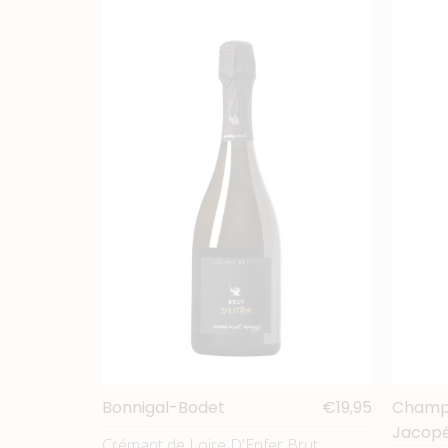
Bonnigal-Bodet
€19,95
Champ
Jacop
Crémant de Loire D'Enfer Brut