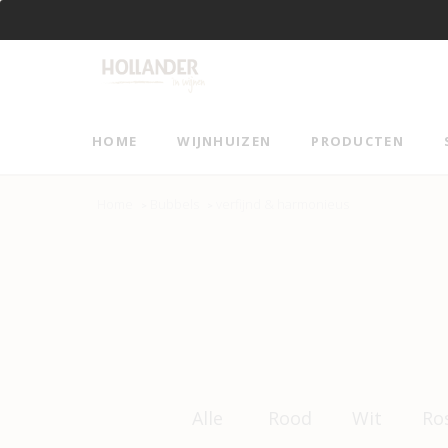
Vanaf €95 gratis verzending!
HOME
WIJNHUIZEN
PRODUCTEN
Home
Bubbels
verfijnd & harmonieus
>
>
Alle
Rood
Wit
Ro