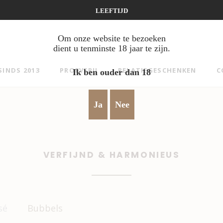
LEEFTIJD
Om onze website te bezoeken
dient u tenminste 18 jaar te zijn.
SINDS 2013
PROEVERIJ
RELATIEGESCHENKEN
C
Ik ben ouder dan 18
Ja
Nee
VERFIJND & HARMONIEUS
sé
Bubbels