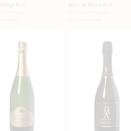
restige Brut
Blanc de Blancs Brut
 & harmonieus
Verfijnd & harmonieus
schikbaar
Nog 2 beschikbaar