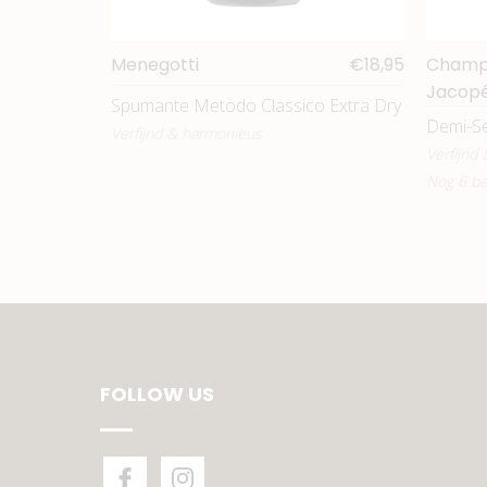
Menegotti
€18,95
Champ
Jacop
Spumante Metodo Classico Extra Dry
Demi-S
Verfijnd & harmonieus
Verfijnd
Nog 6 be
FOLLOW US