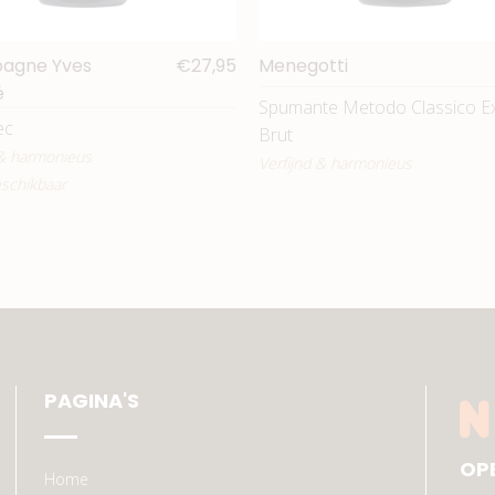
agne Yves
€27,95
Menegotti
é
Spumante Metodo Classico E
ec
Brut
 & harmonieus
Verfijnd & harmonieus
schikbaar
PAGINA'S
OP
Home