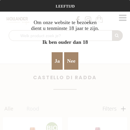
Vanaf €95 gratis verzending!
LEEFTIJD
Om onze website te bezoeken
0
dient u tenminste 18 jaar te zijn.
Ik ben ouder dan 18
Home
Castello di Radda
>
Ja
Nee
CASTELLO DI RADDA
Alle
Rood
Filters