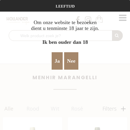
Vanaf €95 gratis verzending!
LEEFTIJD
Om onze website te bezoeken
0
dient u tenminste 18 jaar te zijn.
Ik ben ouder dan 18
Home
Menhir Marangelli
>
Ja
Nee
MENHIR MARANGELLI
Alle
Rood
Wit
Rosé
Filters