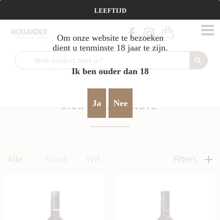
Vanaf €95 gratis verzending!
LEEFTIJD
Om onze website te bezoeken
0
dient u tenminste 18 jaar te zijn.
Ik ben ouder dan 18
Home
Frankrijk
rijk & uitbundig
>
>
Ja
Nee
RIJK & UITBUNDIG
Alle
Rood
Wit
Filters