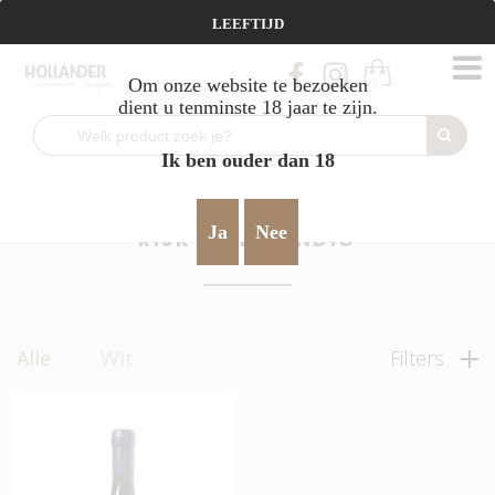
Vanaf €95 gratis verzending!
LEEFTIJD
Om onze website te bezoeken
0
dient u tenminste 18 jaar te zijn.
Ik ben ouder dan 18
Home
Moldavië
rijk & uitbundig
>
>
Ja
Nee
RIJK & UITBUNDIG
Alle
Wit
Filters