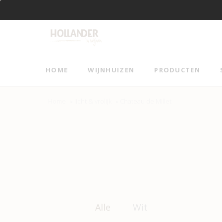
Vanaf €95 gratis verzending!
HOME
WIJNHUIZEN
PRODUCTEN
Home
licht & vrolijk
Chateau de Millet
>
>
Alle
Wit