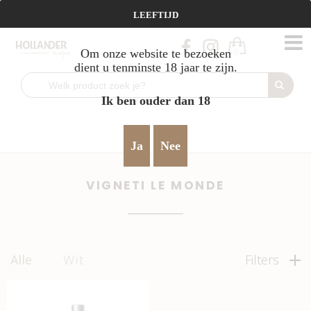
Vanaf €95 gratis verzending!
LEEFTIJD
Om onze website te bezoeken
0
dient u tenminste 18 jaar te zijn.
Ik ben ouder dan 18
Home
licht & vrolijk
Vigneti Le Monde
>
>
Ja
Nee
VIGNETI LE MONDE
Alle
Wit
Filters