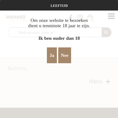
Vanaf €95 gratis verzending!
LEEFTIJD
Om onze website te bezoeken
0
dient u tenminste 18 jaar te zijn.
PRODUCTEN
Ik ben ouder dan 18
Alle
Rood
Wit
Rosé
Ja
Nee
Bubbels
Filters