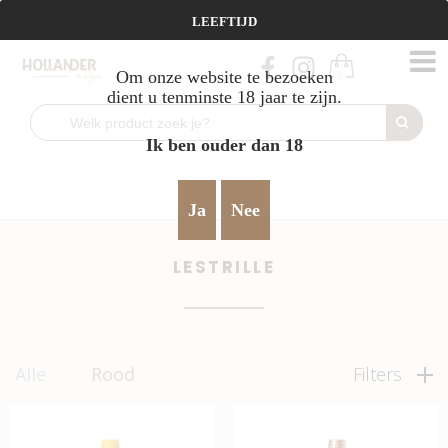
Vanaf €95 gratis verzending!
LEEFTIJD
Om onze website te bezoeken
0
dient u tenminste 18 jaar te zijn.
Ik ben ouder dan 18
Home
Rood
krachtig & robuust
Lestrille
>
>
>
Ja
Nee
LESTRILLE
Alle
Rood
Filters