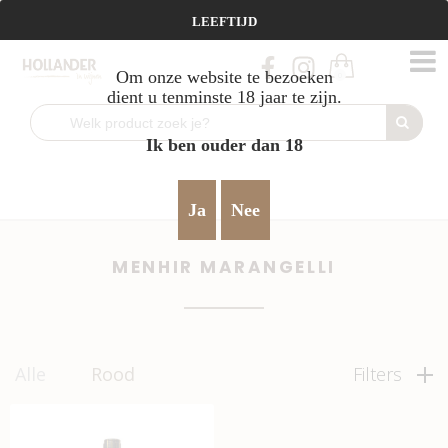
Vanaf €95 gratis verzending!
LEEFTIJD
Om onze website te bezoeken
0
dient u tenminste 18 jaar te zijn.
Ik ben ouder dan 18
Home
Rood
krachtig & robuust
Menhir Marangelli
>
>
>
Ja
Nee
MENHIR MARANGELLI
Alle
Rood
Filters