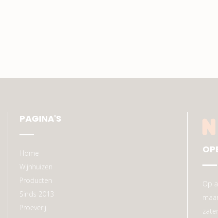
PAGINA'S
OP
Home
Wijnhuizen
Producten
Op a
Sinds 2013
maan
Proeverij
zate