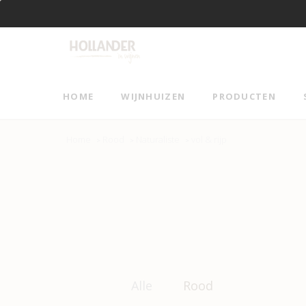
Vanaf €95 gratis verzending!
HOME
WIJNHUIZEN
PRODUCTEN
Home
Rood
Naturaliste
vol & rijp
>
>
>
Alle
Rood