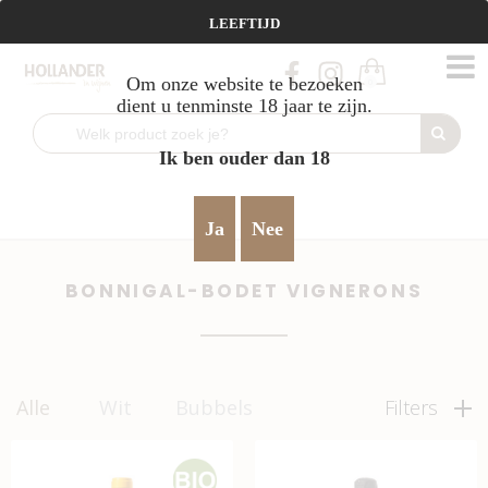
Vanaf €95 gratis verzending!
LEEFTIJD
Om onze website te bezoeken
0
dient u tenminste 18 jaar te zijn.
Ik ben ouder dan 18
Home
verfijnd & harmonieus
Bonnigal-Bodet Vignerons
>
>
Ja
Nee
BONNIGAL-BODET VIGNERONS
Alle
Wit
Bubbels
Filters