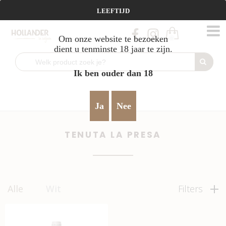
Vanaf €95 gratis verzending!
LEEFTIJD
Om onze website te bezoeken
0
dient u tenminste 18 jaar te zijn.
Ik ben ouder dan 18
Home
verfijnd & harmonieus
Tenuta La Presa
>
>
Ja
Nee
TENUTA LA PRESA
Alle
Wit
Filters