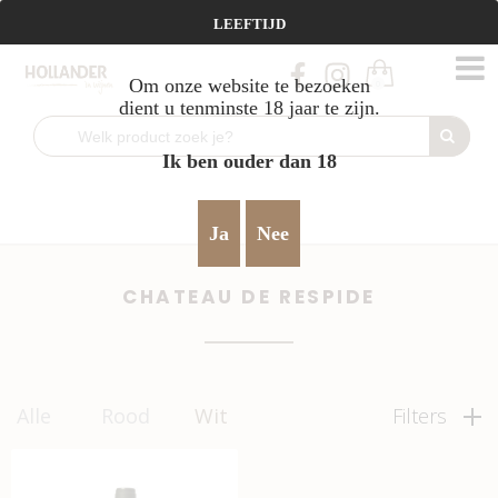
Vanaf €95 gratis verzending!
LEEFTIJD
Om onze website te bezoeken
0
dient u tenminste 18 jaar te zijn.
Ik ben ouder dan 18
Home
Wit
Chateau de Respide
>
>
Ja
Nee
CHATEAU DE RESPIDE
Alle
Rood
Wit
Filters