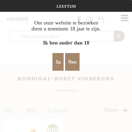
Vanaf €95 gratis verzending!
LEEFTIJD
Om onze website te bezoeken
0
dient u tenminste 18 jaar te zijn.
Ik ben ouder dan 18
Home
Wit
Bonnigal-Bodet Vignerons
>
>
Ja
Nee
BONNIGAL-BODET VIGNERONS
Alle
Wit
Bubbels
Filters